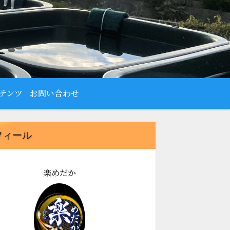
テンツ
お問い合わせ
フィール
楽めだか