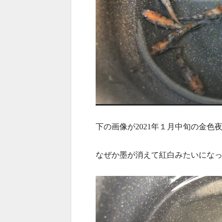
下の画像が2021年１月中旬の金色
なぜか墨が消えて紅白みたいにな