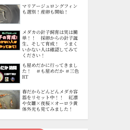
マリアージュロングフィン
も選別！産卵も開始！
メダカの針子飼育は実は簡
単！！ 採卵からの針子誕
生、そして育成！ うまく
いかない人は確認してみて
ください！
も屋めだかに行ってきまし
た！ ＃も屋めだか ＃三色
RT
春だからどんどんメダカ容
器をリセット中！！ 紅凛
や女雛×夜桜×オーロラ黄
体外光も見てみました！