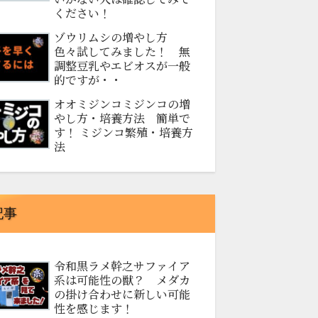
ください！
ゾウリムシの増やし方
色々試してみました！ 無
調整豆乳やエビオスが一般
的ですが・・
オオミジンコミジンコの増
やし方・培養方法 簡単で
す！ ミジンコ繁殖・培養方
法
記事
令和黒ラメ幹之サファイア
系は可能性の獣？ メダカ
の掛け合わせに新しい可能
性を感じます！