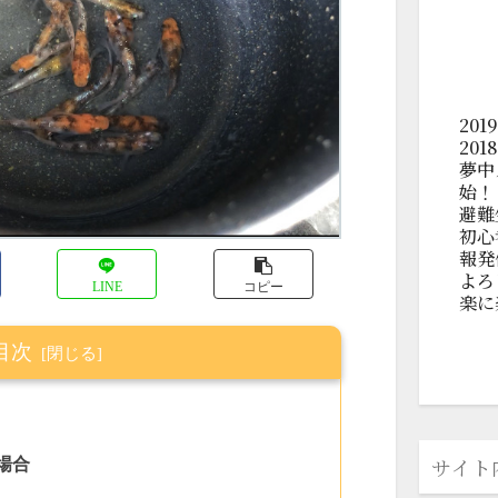
20
20
夢中
始！
避難
初心
報発
よろ
LINE
コピー
楽に
目次
場合