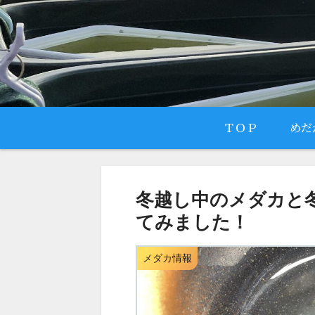
ＴＯＰ
めだ
冬越し中のメダカと
てみました！
メダカ情報