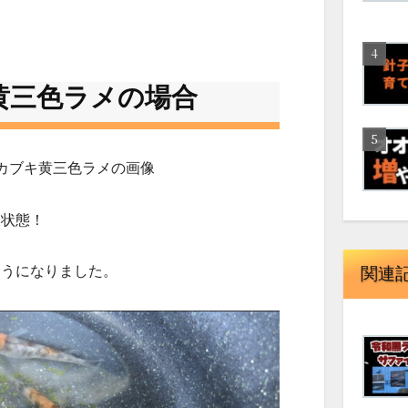
黄三色ラメの場合
×カブキ黄三色ラメの画像
な状態！
ようになりました。
関連