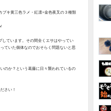
カブキ黄三色ラメ・紅凛×金色夜叉の３種類
メ
プしています。その間全くエサはやってい
太っていた個体なのでおそらく問題ないと思
いいのか？という葛藤に日々襲われているの
ください！