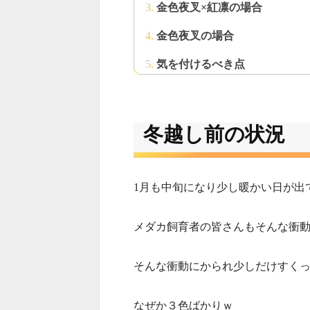
金色夜叉×紅凛の場合
金色夜叉の場合
気を付けるべき点
冬越し前の状況
1月も中旬になり少し暖かい日が出
メダカ飼育者の皆さんもそんな衝
そんな衝動にかられ少しだけすく
なぜか３色ばかりｗ