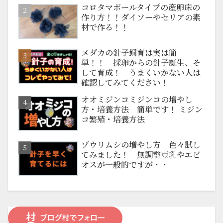
コロタマボールタイプの産卵床の
作り方！！ダイソーやセリアの素
材で作る！！
メダカの針子飼育は実は簡
単！！ 採卵からの針子誕生、そ
して育成！ うまくいかない人は
確認してみてください！
オオミジンコミジンコの増やし
方・培養方法 簡単です！ ミジン
コ繁殖・培養方法
ゾウリムシの増やし方 色々試し
てみました！ 無調整豆乳やエビ
オスが一般的ですが・・