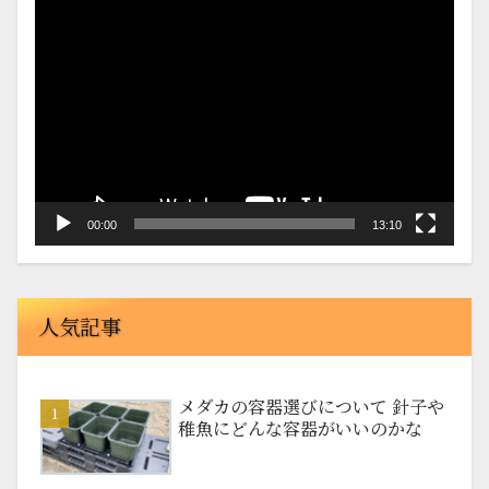
動
画
プ
レ
ー
ヤ
ー
00:00
13:10
人気記事
メダカの容器選びについて 針子や
稚魚にどんな容器がいいのかな