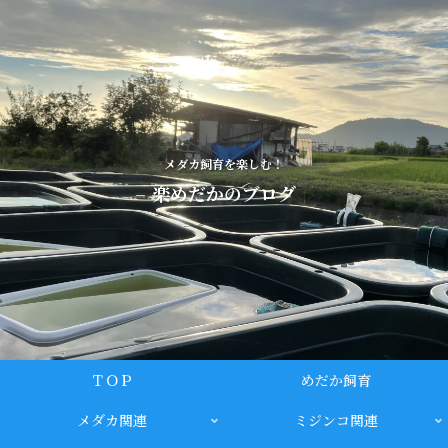
メダカ飼育を楽しむ！
楽めだかのブログ
ＴＯＰ
めだか飼育
メダカ関連
ミジンコ関連