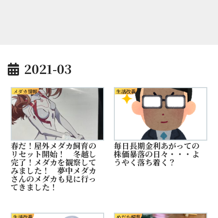
2021-03
メダカ情報
生活改善
春だ！屋外メダカ飼育の
毎日長期金利あがっての
リセット開始！ 冬越し
株価暴落の日々・・・よ
完了！メダカを観察して
うやく落ち着く？
みました！ 夢中メダカ
さんのメダカも見に行っ
てきました！
生活改善
めだか飼育