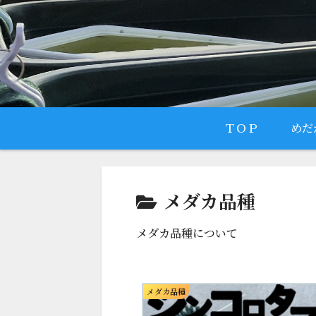
ＴＯＰ
めだ
メダカ品種
メダカ品種について
メダカ品種