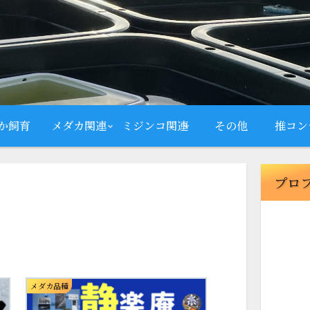
か飼育
メダカ関連
ミジンコ関連
その他
推コン
プロ
メダカ品種