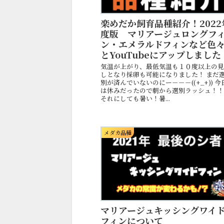
楽めだか飼育品種紹介！2022
度版 マリアージュロングフ
ン・エメラルドフィンなど色
とYouTubeにアップしました
気温が上がり、最低気温も１０度以上の
しとなり採卵も可能になりました！ まだ
別が済んでいないのにー－－－((+_+)) 今
は休みだったので朝から選別ラッシュ！
それにしても暑い！暑...
メダカ品種
マリアージュキッシングワイ
フィンについて