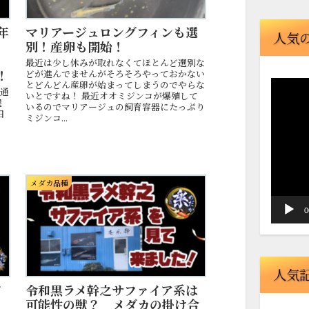
年
マリアージュロングフィンも選
人気
ィ
別！産卵も開始！
々
最近は少し休みが取れなくてほとんど選別な
！
どが進んでませんがそろそろやっておかない
とどんどん産卵が始まってしまうのでやらな
動
見通
いとですね！ 最近オオミジンコが爆殖して
選
画
いるのでマリアージュの飼育容器にたっぷり
日
ミジンコ...
プ
！
レ
ー
ヤ
メダカ品種
ー
0
人気
ド
令和黒ラメ幹之サファイア系は
可能性の獣？ メダカの掛け合