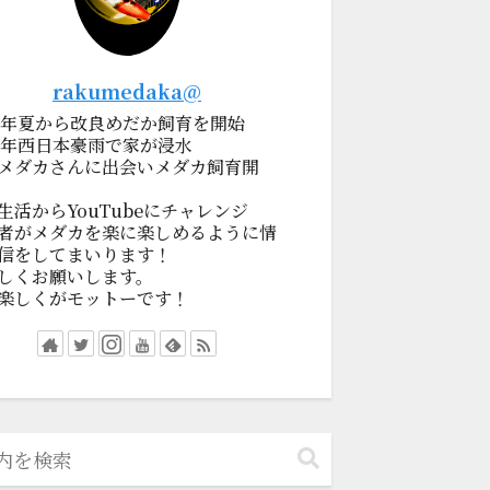
rakumedaka@
19年夏から改良めだか飼育を開始
18年西日本豪雨で家が浸水
メダカさんに出会いメダカ飼育開
生活からYouTubeにチャレンジ
者がメダカを楽に楽しめるように情
信をしてまいります！
しくお願いします。
楽しくがモットーです！