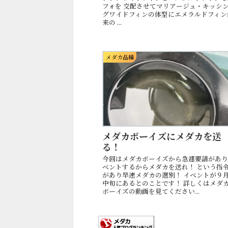
フォを 交配させてマリアージュ・キッシ
グワイドフィンの体型にエメラルドフィン
来の ...
メダカ品種
メダカボーイズにメダカを送
る！
今回はメダカボーイズから急遽要請があ
ベントするからメダカを送れ！ という指
があり早速メダカの選別！ イベントが９
中旬にあるとのことです！ 詳しくはメダ
ボーイズの動画を見てください...