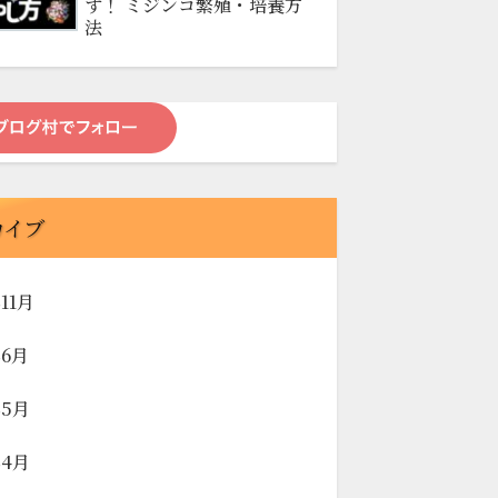
す！ ミジンコ繁殖・培養方
法
カイブ
年11月
年6月
年5月
年4月