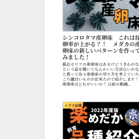
シンコロタマ産卵床 これは
卵率が上がる？！ メダカの
卵床の新しいパターンを作っ
みました！
最近セリアの産卵床はあるけどうきわが
という話を聞いてなんかいい方法ないか
と思って色々産卵床の切り方を考えてい
ころ面白いものが出来たので紹介します
産卵床はどれがいいの？ 以前の動画...
メダカ品種