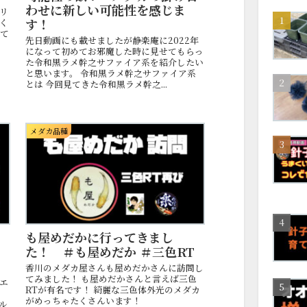
わせに新しい可能性を感じま
リ
す！
く
めて
先日動画にも載せましたが静楽庵に2022年
になって初めてお邪魔した時に見せてもらっ
た令和黒ラメ幹之サファイア系を紹介したい
と思います。 令和黒ラメ幹之サファイア系
とは 今回見てきた令和黒ラメ幹之...
メダカ品種
イ
も屋めだかに行ってきまし
た！ ＃も屋めだか ＃三色RT
香川のメダカ屋さんも屋めだかさんに訪問し
てみました！ も屋めだかさんと言えば三色
エ
RTが有名です！ 綺麗な三色体外光のメダカ
ッ
がめっちゃたくさんいます！
ル