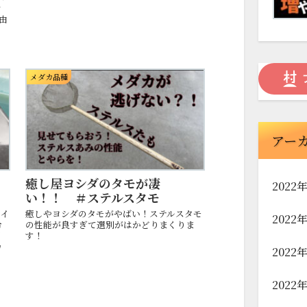
ン
由
メダカ品種
アー
癒し屋ヨシダのタモが凄
2022
い！！ ＃ステルスタモ
りイ
癒しやヨシダのタモがやばい！ステルスタモ
2022
令
の性能が良すぎて選別がはかどりまくりま
月
す！
カ
2022
2022