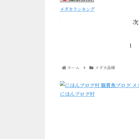
メダカランキング
次
1
ホーム
メダカ品種
にほんブログ村