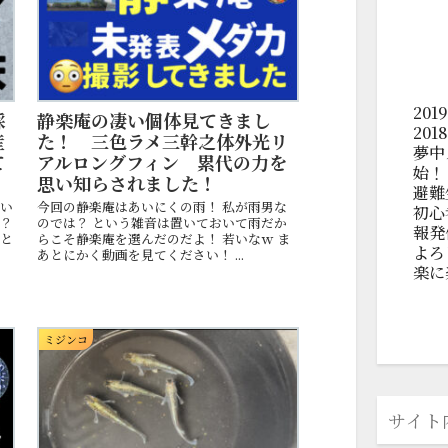
20
採
静楽庵の凄い個体見てきまし
20
産
た！ 三色ラメ三幹之体外光リ
夢中
て
アルロングフィン 累代の力を
始！
思い知らされました！
避難
ない
今回の静楽庵はあいにくの雨！ 私が雨男な
初心
な？
のでは？ という雑音は置いておいて雨だか
報発
たと
らこそ静楽庵を選んだのだよ！ 若いなｗ ま
よろ
！
あとにかく動画を見てください！ ...
楽に
ミジンコ