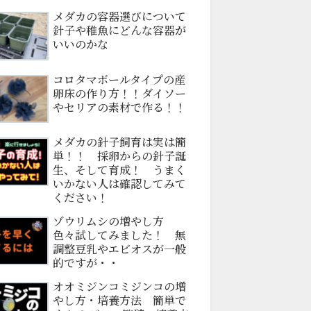
メダカの容器選びについて
針子や稚魚にどんな容器が
いいのかな
コロタマボールタイプの産
卵床の作り方！！ダイソー
やセリアの素材で作る！！
メダカの針子飼育は実は簡
単！！ 採卵からの針子誕
生、そして育成！ うまく
いかない人は確認してみて
ください！
ゾウリムシの増やし方
色々試してみました！ 無
調整豆乳やエビオスが一般
的ですが・・
オオミジンコミジンコの増
やし方・培養方法 簡単で