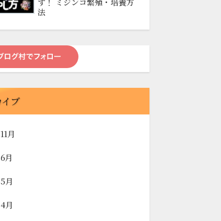
す！ ミジンコ繁殖・培養方
法
カイブ
年11月
年6月
年5月
年4月