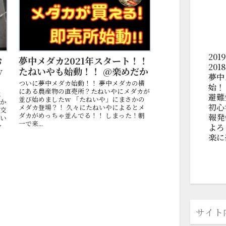
20
お
夢中メダカ2021年スタート！！
20
ｗ
たねいやも始動！！ @楽めだか
夢中
ついに夢中メダカ始動！！ 夢中メダカの横
始！
にある農産物の直売所？たねいやにメダカが
よ
避難
並び始めましたｗ 「たねいや」にまさかの
行か
初心
メダカ登場？！ 久々にたねいやによるとメ
社交
ダカがめっちゃ並んでる！！ しまった！朝
報発
「い
一で来...
ｗ
よろ
楽に