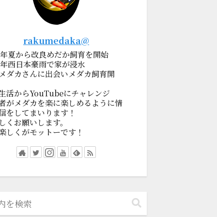
rakumedaka@
19年夏から改良めだか飼育を開始
18年西日本豪雨で家が浸水
メダカさんに出会いメダカ飼育開
生活からYouTubeにチャレンジ
者がメダカを楽に楽しめるように情
信をしてまいります！
しくお願いします。
楽しくがモットーです！