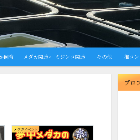
か飼育
メダカ関連
ミジンコ関連
その他
推コン
プロ
メダカイベント