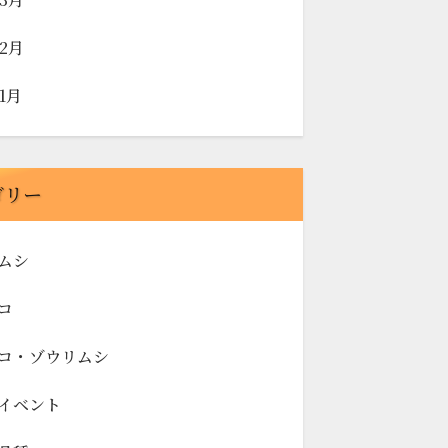
年2月
年1月
ゴリー
ムシ
コ
コ・ゾウリムシ
イベント