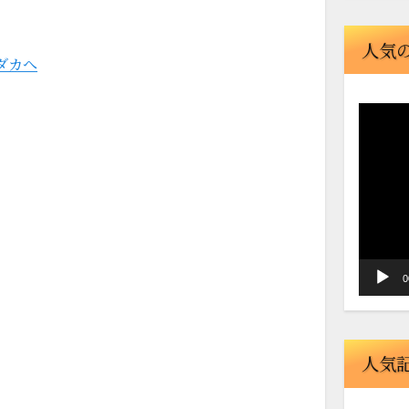
人気
動
画
プ
レ
ー
ヤ
ー
0
人気