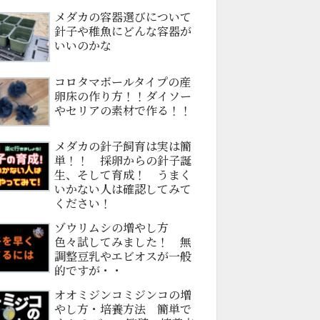
メダカの容器選びについて
針子や稚魚にどんな容器が
いいのかな
コロタマボールタイプの産
卵床の作り方！！ダイソー
やセリアの素材で作る！！
メダカの針子飼育は実は簡
単！！ 採卵からの針子誕
生、そして育成！ うまく
いかない人は確認してみて
ください！
ゾウリムシの増やし方
色々試してみました！ 無
調整豆乳やエビオスが一般
的ですが・・
オオミジンコミジンコの増
やし方・培養方法 簡単で