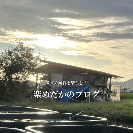
メダカ飼育を楽しむ！
楽めだかのブログ