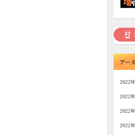
アー
2022
2022
2022
2022