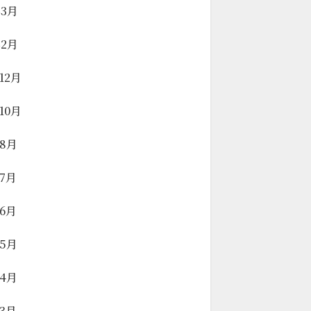
年3月
年2月
年12月
年10月
年8月
年7月
年6月
年5月
年4月
年3月