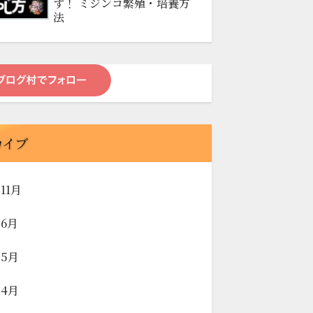
す！ ミジンコ繁殖・培養方
法
カイブ
年11月
年6月
年5月
年4月