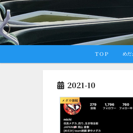
ＴＯＰ
めだ
2021-10
メダカ情報