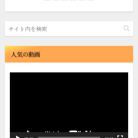
人気の動画
動
画
プ
レ
ー
ヤ
ー