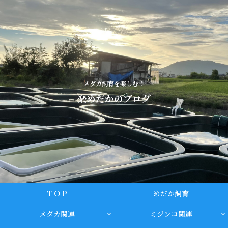
メダカ飼育を楽しむ！
楽めだかのブログ
ＴＯＰ
めだか飼育
メダカ関連
ミジンコ関連