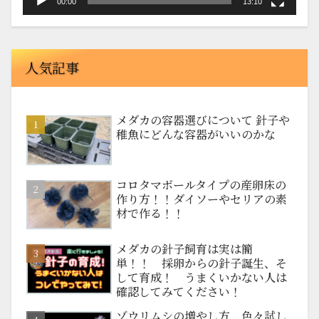
00:00
13:10
人気記事
メダカの容器選びについて 針子や
稚魚にどんな容器がいいのかな
コロタマボールタイプの産卵床の
作り方！！ダイソーやセリアの素
材で作る！！
メダカの針子飼育は実は簡
単！！ 採卵からの針子誕生、そ
して育成！ うまくいかない人は
確認してみてください！
ゾウリムシの増やし方 色々試し