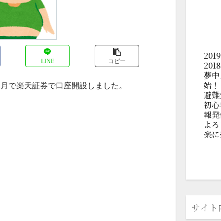
20
LINE
コピー
20
夢中
始！
12月で楽天証券で口座開設しました。
避難
初心
報発
よろ
楽に