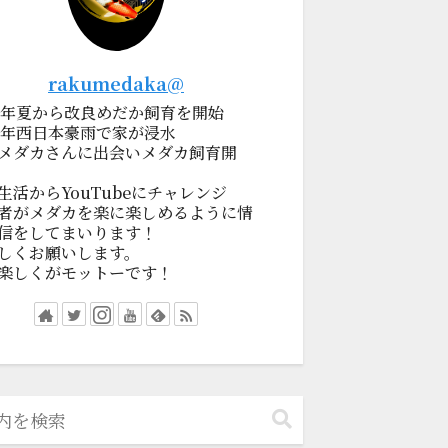
rakumedaka@
19年夏から改良めだか飼育を開始
18年西日本豪雨で家が浸水
メダカさんに出会いメダカ飼育開
生活からYouTubeにチャレンジ
者がメダカを楽に楽しめるように情
信をしてまいります！
しくお願いします。
楽しくがモットーです！