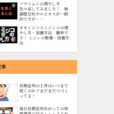
ゾウリムシの増やし方
色々試してみました！ 無
調整豆乳やエビオスが一般
的ですが・・
オオミジンコミジンコの増
やし方・培養方法 簡単で
す！ ミジンコ繁殖・培養方
法
記事
長期金利の上昇はいつまで
続くのか？まだまだつづく
ってよ！
毎日長期金利あがっての株
価暴落の日々・・・ようや