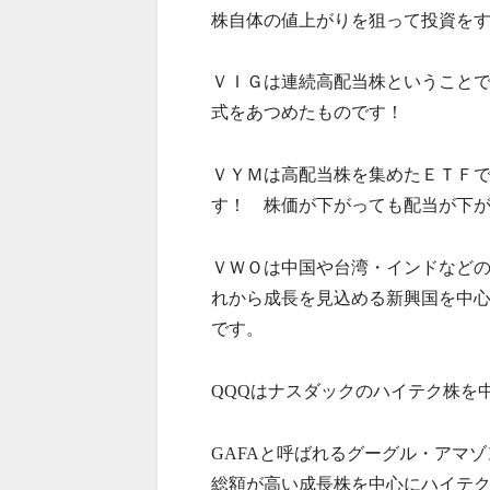
株自体の値上がりを狙って投資を
ＶＩＧは連続高配当株ということ
式をあつめたものです！
ＶＹＭは高配当株を集めたＥＴＦ
す！ 株価が下がっても配当が下
ＶＷＯは中国や台湾・インドなど
れから成長を見込める新興国を中心
です。
QQQはナスダックのハイテク株を中
GAFAと呼ばれるグーグル・アマ
総額が高い成長株を中心にハイテク