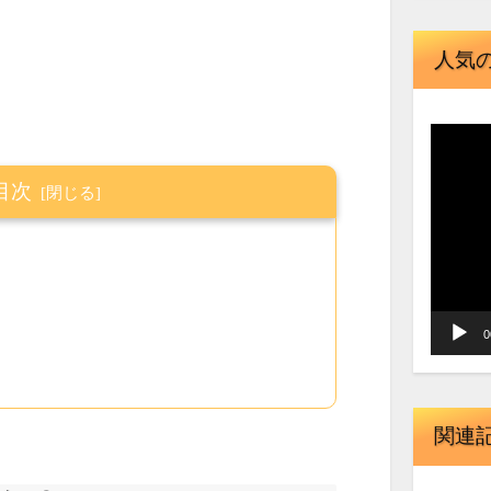
人気
動
画
目次
プ
レ
ー
ヤ
ー
0
関連