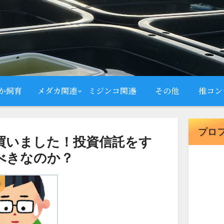
か飼育
メダカ関連
ミジンコ関連
その他
推コン
プロ
）買いました！投資信託をす
べきなのか？
善