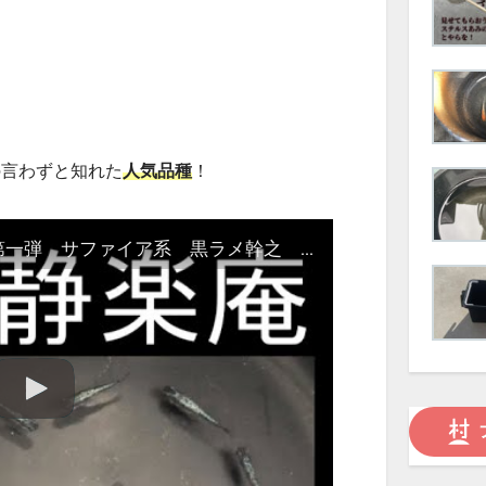
！
の言わずと知れた
人気品種
！
静楽庵 2020年新品種メダカ第一弾 サファイア系 黒ラメ幹之 岡山県美作 【楽めだか】高級メダカが続々登場！レベル高いめだかが沢山見れるメダカ専門店