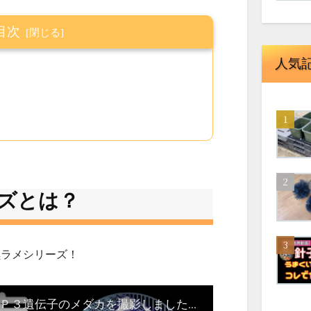
目次
人気
ズとは？
黒ラメシリーズ！
静楽庵の新シリーズ【令和】ＲＰ３遺伝子のメダカを撮影しましたｗ 今後のメダカのデザインが変わる？ 【楽めだか】 コロナの営業自粛が終わったらすぐに見に行ってください！岡山県美作市 静楽庵