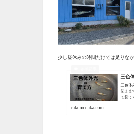
少し昼休みの時間だけでは足りな
三色
三色体
伝えま
で見て
rakumedaka.com