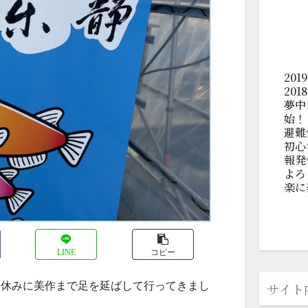
20
20
夢中
始！
避難
初心
報発
よろ
楽に
LINE
コピー
昼休みに美作まで足を延ばして行ってきまし