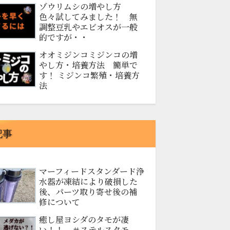
ゾウリムシの増やし方
色々試してみました！ 無
調整豆乳やエビオスが一般
的ですが・・
オオミジンコミジンコの増
やし方・培養方法 簡単で
す！ ミジンコ繁殖・培養方
法
記事
マーフィードスタンダード浄
水器が凍結により破損した
後、パーツ取り寄せ後の補
修について
癒し屋ヨシダのタモが凄
い！！ ＃ステルスタモ