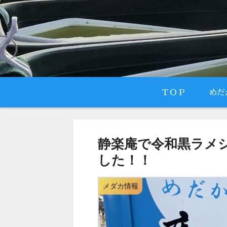
ＴＯＰ
めだ
静楽庵で令和黒ラメ
した！！
メダカ情報