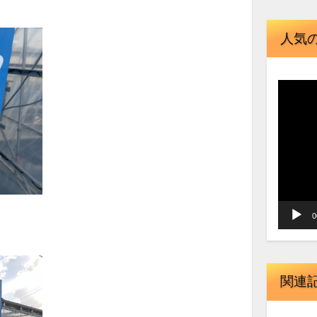
人気
動
画
プ
レ
ー
ヤ
ー
0
関連