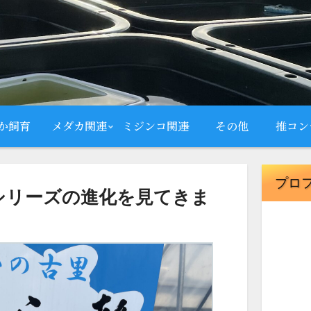
か飼育
メダカ関連
ミジンコ関連
その他
推コン
プロ
シリーズの進化を見てきま