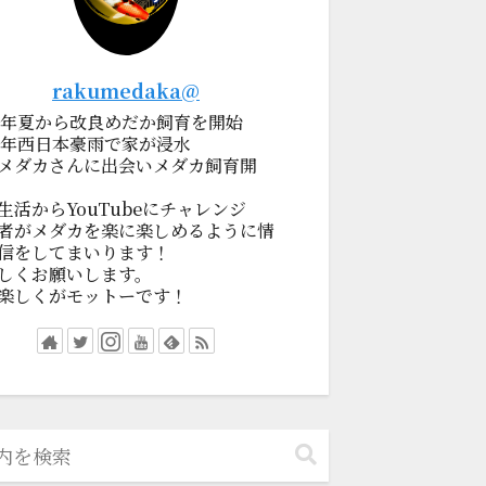
rakumedaka@
19年夏から改良めだか飼育を開始
18年西日本豪雨で家が浸水
メダカさんに出会いメダカ飼育開
生活からYouTubeにチャレンジ
者がメダカを楽に楽しめるように情
信をしてまいります！
しくお願いします。
楽しくがモットーです！