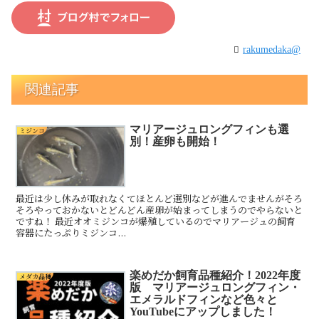
rakumedaka@
関連記事
マリアージュロングフィンも選
ミジンコ
別！産卵も開始！
最近は少し休みが取れなくてほとんど選別などが進んでませんがそろ
そろやっておかないとどんどん産卵が始まってしまうのでやらないと
ですね！ 最近オオミジンコが爆殖しているのでマリアージュの飼育
容器にたっぷりミジンコ...
楽めだか飼育品種紹介！2022年度
メダカ品種
版 マリアージュロングフィン・
エメラルドフィンなど色々と
YouTubeにアップしました！