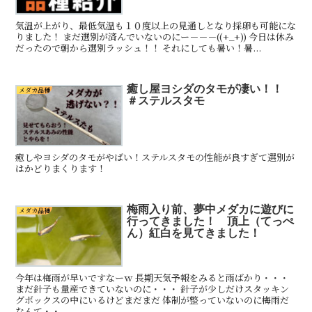
気温が上がり、最低気温も１０度以上の見通しとなり採卵も可能にな
りました！ まだ選別が済んでいないのにー－－－((+_+)) 今日は休み
だったので朝から選別ラッシュ！！ それにしても暑い！暑...
癒し屋ヨシダのタモが凄い！！
メダカ品種
＃ステルスタモ
癒しやヨシダのタモがやばい！ステルスタモの性能が良すぎて選別が
はかどりまくります！
梅雨入り前、夢中メダカに遊びに
メダカ品種
行ってきました！ 頂上（てっぺ
ん）紅白を見てきました！
今年は梅雨が早いですなーｗ 長期天気予報をみると雨ばかり・・・
まだ針子も量産できていないのに・・・ 針子が少しだけスタッキン
グボックスの中にいるけどまだまだ 体制が整っていないのに梅雨だ
なんて・・ ...