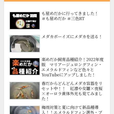
も屋めだかに行ってきました！
＃も屋めだか ＃三色RT
メダカボーイズにメダカを送る！
楽めだか飼育品種紹介！2022年度
版 マリアージュロングフィン・
エメラルドフィンなど色々と
YouTubeにアップしました！
春だからどんどんメダカ容器をリ
セット中！！ 紅凛や女雛×夜桜
×オーロラ黄体外光も見てみまし
た！
梅雨対策と夏に向けて新品種導
入！！エメラルドフィン選外・ブ