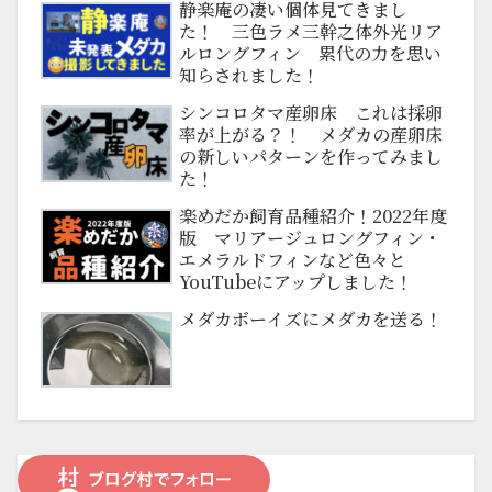
静楽庵の凄い個体見てきまし
た！ 三色ラメ三幹之体外光リア
ルロングフィン 累代の力を思い
知らされました！
シンコロタマ産卵床 これは採卵
率が上がる？！ メダカの産卵床
の新しいパターンを作ってみまし
た！
楽めだか飼育品種紹介！2022年度
版 マリアージュロングフィン・
エメラルドフィンなど色々と
YouTubeにアップしました！
メダカボーイズにメダカを送る！