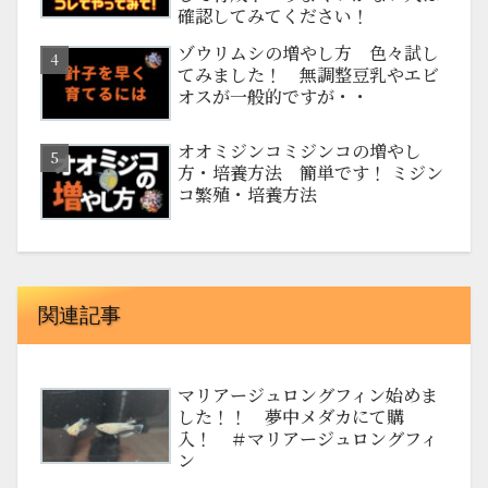
確認してみてください！
ゾウリムシの増やし方 色々試し
てみました！ 無調整豆乳やエビ
オスが一般的ですが・・
オオミジンコミジンコの増やし
方・培養方法 簡単です！ ミジン
コ繁殖・培養方法
関連記事
マリアージュロングフィン始めま
した！！ 夢中メダカにて購
入！ ＃マリアージュロングフィ
ン