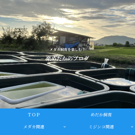
メダカ飼育を楽しむ！
楽めだかのブログ
ＴＯＰ
めだか飼育
メダカ関連
ミジンコ関連