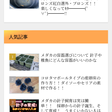
ロンズ紅白選外・ブロンズ！！
楽しくなってｷﾀ━━━━(ﾟ
∀ﾟ)━━━━!!
人気記事
メダカの容器選びについて 針子や
稚魚にどんな容器がいいのかな
コロタマボールタイプの産卵床の
作り方！！ダイソーやセリアの素
材で作る！！
メダカの針子飼育は実は簡
単！！ 採卵からの針子誕生、そ
して育成！ うまくいかない人は