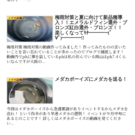
梅雨対策と夏に向けて新品種導
メダカ品種
入！！エメラルドフィン選外・ブ
ロンズ紅白選外・ブロンズ！！
楽しくなってｷﾀ━━━━(ﾟ
∀ﾟ)━━━━!!
梅雨対策 梅雨対策の動画作ってみました！ 作ってみたものの言いた
いことを言い忘れていることが多かったのでブログで捕捉します！
動画内でphに事を話しているphは私の住んでいる岡山はph7.4くら
いなんですが大阪の...
メダカボーイズにメダカを送る！
メダカ品種
今回はメダカボーイズから急遽要請がありイベントするからメダカを
送れ！ という指令があり早速メダカの選別！ イベントが９月中旬に
あるとのことです！ 詳しくはメダカボーイズの動画を見てくださ
い...