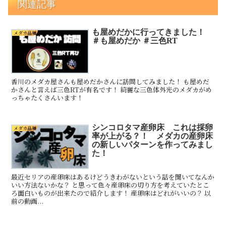
関連記事
も屋めだかに行ってきました！
メダカ品種
＃も屋めだか ＃三色RT
香川のメダカ屋さんも屋めだかさんに訪問してみました！ も屋めだ
かさんと言えば三色RTが有名です！ 綺麗な三色体外光のメダカがめ
っちゃたくさんいます！
シンコロタマ産卵床 これは採卵
メダカ品種
率が上がる？！ メダカの産卵床
の新しいパターンを作ってみまし
た！
最近セリアの産卵床はあるけどうきわがないという話を聞いてなんか
いい方法ないかな？ と思って色々産卵床の切り方を考えていたとこ
ろ面白いものが出来たので紹介します！ 産卵床はどれがいいの？ 以
前の動画...