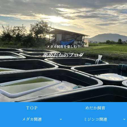
メダカ飼育を楽しむ！
楽めだかのブログ
ＴＯＰ
めだか飼育
メダカ関連
ミジンコ関連