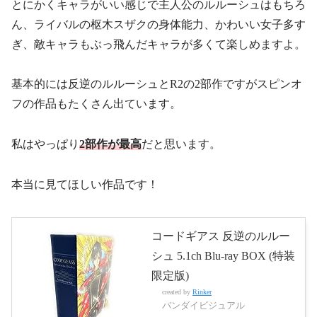
とにかくキャラがいい感じで主人公のルルーシュはもちろ
ん、ライバルの枢木スザクの身体能力、かわいい女子多す
ぎ、敵キャラもぶっ飛んだキャラが多くて楽しめますよ。
基本的には反逆のルルーシュとR2の2部作ですがスピンオ
フの作品もたくさん出ています。
私はやっぱり
2部作が最高
だと思います。
本当に見てほしい作品です！
コードギアス 反逆のルルー
シュ 5.1ch Blu-ray BOX (特装
限定版)
created by
Rinker
バンダイビジュアル