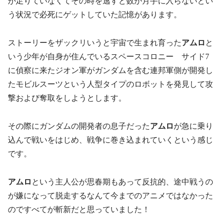
が足りていなくてその時を逃すと数か月手に入らないとい
う状況で必死にゲットしていた記憶があります。
ストーリーをザックリいうと宇宙で生まれ育った
アムロ
と
いう少年が自身が住んでいるスペースコロニー サイド7
に偵察に来たジオン軍がガンダムを含む連邦軍側が開発し
たモビルスーツという人型タイプのロボットを発見して攻
撃および奪取をしようとします。
その際にガンダムの開発者の息子だった
アムロ
が急に乗り
込んで戦いをはじめ、戦争に巻き込まれていくという感じ
です。
アムロ
という主人公が思春期もあって反抗的、途中戦うの
が嫌になって脱走するなんて今までのアニメではなかった
のですべてが斬新だと思っていました！