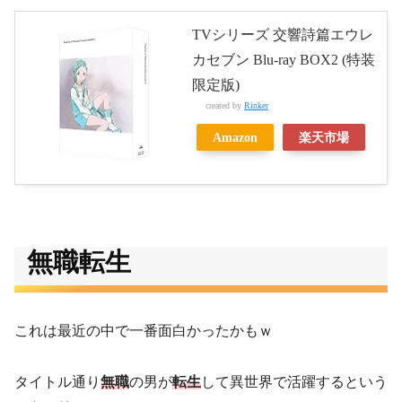
TVシリーズ 交響詩篇エウレ
カセブン Blu-ray BOX2 (特装
限定版)
created by
Rinker
Amazon
楽天市場
無職転生
これは最近の中で一番面白かったかもｗ
タイトル通り
無職
の男が
転生
して異世界で活躍するという