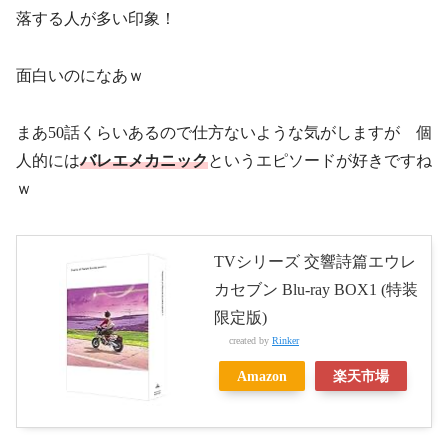
落する人が多い印象！
面白いのになあｗ
まあ50話くらいあるので仕方ないような気がしますが 個
人的には
バレエメカニック
というエピソードが好きですね
ｗ
TVシリーズ 交響詩篇エウレ
カセブン Blu-ray BOX1 (特装
限定版)
created by
Rinker
Amazon
楽天市場