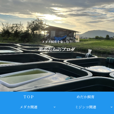
メダカ飼育を楽しむ！
楽めだかのブログ
ＴＯＰ
めだか飼育
メダカ関連
ミジンコ関連