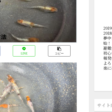
20
20
夢中
始！
避難
初心
LINE
コピー
報発
よろ
楽に