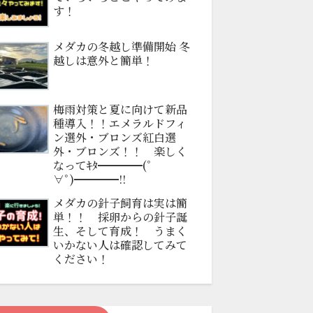
す！
メダカの冬越し準備開始 冬
越しは意外と簡単！
梅雨対策と夏に向けて新品
種導入！！エメラルドフィ
ン選外・ブロンズ紅白選
外・ブロンズ！！ 楽しく
なってｷﾀ━━━━(ﾟ
∀ﾟ)━━━━!!
メダカの針子飼育は実は簡
単！！ 採卵からの針子誕
生、そして育成！ うまく
いかない人は確認してみて
ください！