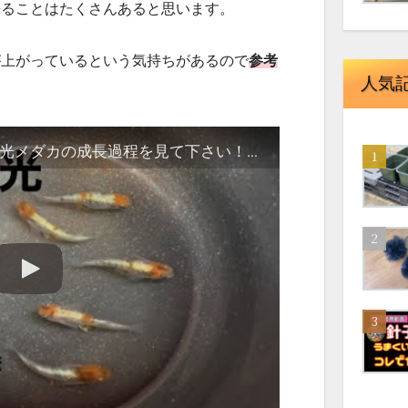
来ることはたくさんあると思います。
が上がっているという気持ちがあるので
参考
人気
三色体外光の育て方 三色体外光メダカの成長過程を見て下さい！ 白容器の活用と親選び ＠楽めだか 紅凛（こうりん）の体外光を簡単に引きだす方法 作り方