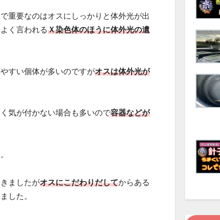
体で重要なのはオスにしっかりと体外光が出
くよく言われる
Ｘ染色体のほうに体外光の遺
。
りやすい個体が多いのですが
オスは体外光が
くく気が付かない場合も多いので
容器などが
い。
てきましたが
オスにこだわりだして
からある
りました。