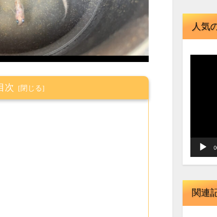
人気
動
画
目次
プ
レ
ー
ヤ
ー
0
関連