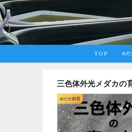
ＴＯＰ
めだ
三色体外光メダカの
めだか飼育