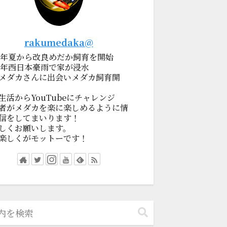
rakumedaka@
19年夏から改良めだか飼育を開始
18年西日本豪雨で家が浸水
メダカさんに出会いメダカ飼育開
生活からYouTubeにチャレンジ
者がメダカを楽に楽しめるように情
信をしてまいります！
しくお願いします。
楽しくがモットーです！