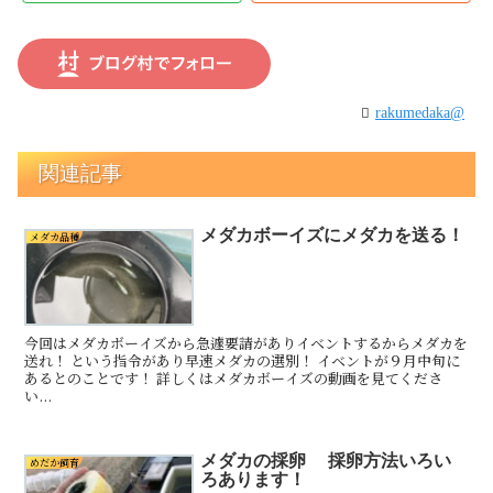
rakumedaka@
関連記事
メダカボーイズにメダカを送る！
メダカ品種
今回はメダカボーイズから急遽要請がありイベントするからメダカを
送れ！ という指令があり早速メダカの選別！ イベントが９月中旬に
あるとのことです！ 詳しくはメダカボーイズの動画を見てくださ
い...
メダカの採卵 採卵方法いろい
めだか飼育
ろあります！