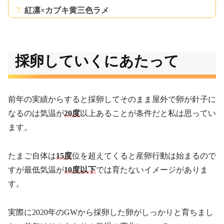
紅凛×カブキ黄三色ラメ
採卵していくにあたって
前年の実績からすると採卵してそのまま屋外で卵が針子に
なるのは気温が
20度
以上あることが条件だと私は思ってい
ます。
たまご自体は
15度
位を超えてくると産卵行動は始まるので
すが最低気温が
10度以下
では育たないイメージがありま
す。
実際に2020年のGWから採卵した卵がしっかりと育ちまし