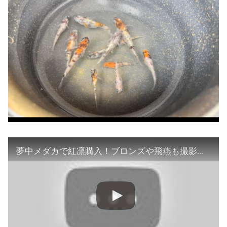
夢中メダカで紅凛購入！ブロンズや飛燕も撮影！横見でも見てみよう！【楽めだか】