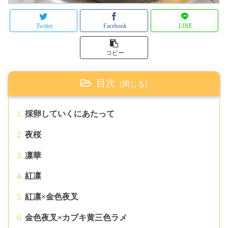
Twitter
Facebook
LINE
コピー
目次
採卵していくにあたって
夜桜
凛華
紅凛
紅凛×金色夜叉
金色夜叉×カブキ黄三色ラメ