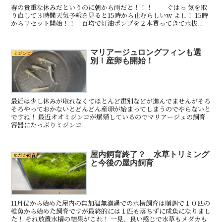
春の貴重な休みだというのに朝から雨だと！！！ ぐはっ 気を取
り直して３時間天気予報を見ると15時から止むらしいｗ よし！ 15時
からリセット開始！！ 百均で灯油ポンプを２本買ってきて水抜...
マリアージュロングフィンも選
ミジンコ
別！産卵も開始！
最近は少し休みが取れなくてほとんど選別などが進んでませんがそろ
そろやっておかないとどんどん産卵が始まってしまうのでやらないと
ですね！ 最近オオミジンコが爆殖しているのでマリアージュの飼育
容器にたっぷりミジンコ...
屋内飼育終了？ 水草トリミング
めだか飼育
と今後の屋内飼育
11月位から始めた屋内の無加温無濾過での水槽飼育は順調で１０匹の
稚魚から始めた飼育ですが最終的には１匹も落ちずに成魚になりまし
た！ それ放置水槽の結果がこれ！ 一見、良い感じで水草もメダカも