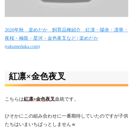
2020年秋 楽めだか 飼育品種紹介 紅凛・陽炎・凛華・
夜桜・極龍・星河・金色夜叉など | 楽めだか
(rakumedaka.com)
紅凛×金色夜叉
こちらは
紅凛×金色夜叉
血統です。
ひそかにこの組み合わせに一番期待していたのですが子供
たちはいまいちぱっとしませんｗ