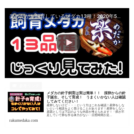
楽めだかが飼育しているメダカ13種！2020年5月、凛華、紅凛、金色夜叉、琥珀ラメ、星河、極龍、楊貴妃、夜桜など13種 【楽めだか】まあ飼育しているメダカの紹介
メダカの針子飼育は実は簡単！！ 採卵からの針
子誕生、そして育成！ うまくいかない人は確認
してみてください！
産卵しないけど・・・という方はこれを確認！産卵をしな
いという相談をよく受けることがあります！産卵をしない
原因としては下記のような内容が考えられます！・餌が不
足していて卵を作る体力がない・日照時間が足...
rakumedaka.com