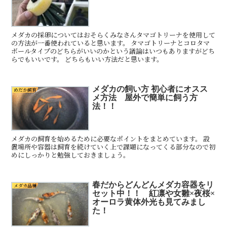
メダカの採卵についてはおそらくみなさんタマゴトリーナを使用して
の方法が一番使われていると思います。 タマゴトリーナとコロタマ
ボールタイプのどちらがいいのかという議論はいつもありますがどち
らでもいいです。 どちらもいい方法だと思います。
メダカの飼い方 初心者にオスス
めだか飼育
メ方法 屋外で簡単に飼う方
法！！
メダカの飼育を始めるために必要なポイントをまとめています。 設
置場所や容器は飼育を続けていく上で課題になってくる部分なので初
めにしっかりと勉強しておきましょう。
春だからどんどんメダカ容器をリ
メダカ品種
セット中！！ 紅凛や女雛×夜桜×
オーロラ黄体外光も見てみまし
た！