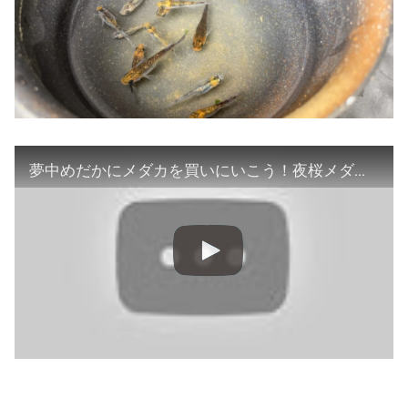
夢中めだかにメダカを買いにいこう！夜桜メダカ 凛華 この時期に導入するの？！【楽めだか】