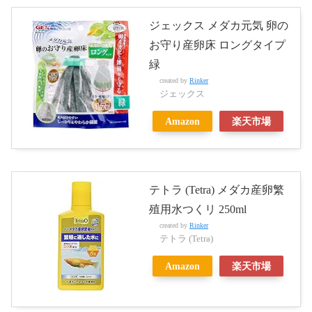
ジェックス メダカ元気 卵の
お守り産卵床 ロングタイプ
緑
created by
Rinker
ジェックス
Amazon
楽天市場
テトラ (Tetra) メダカ産卵繁
殖用水つくリ 250ml
created by
Rinker
テトラ (Tetra)
Amazon
楽天市場