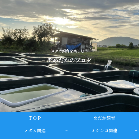
メダカ飼育を楽しむ！
楽めだかのブログ
ＴＯＰ
めだか飼育
メダカ関連
ミジンコ関連