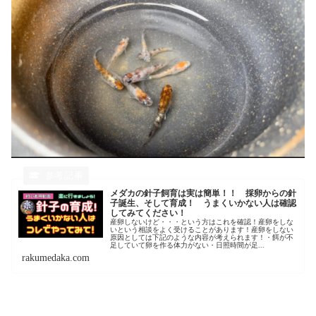
メダカの針子飼育は実は簡単！！ 採卵からの針
子誕生、そして育成！ うまくいかない人は確認
してみてください！
産卵しないけど・・・という方はこれを確認！産卵をしな
いという相談をよく受けることがあります！産卵をしない
原因としては下記のような内容が考えられます！・餌が不
足していて卵を作る体力がない・日照時間が足...
rakumedaka.com