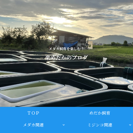
メダカ飼育を楽しむ！
楽めだかのブログ
ＴＯＰ
めだか飼育
メダカ関連
ミジンコ関連