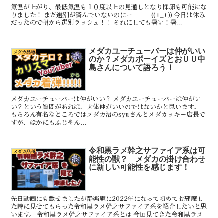
気温が上がり、最低気温も１０度以上の見通しとなり採卵も可能にな
りました！ まだ選別が済んでいないのにー－－－((+_+)) 今日は休み
だったので朝から選別ラッシュ！！ それにしても暑い！暑...
メダカユーチューバーは仲がいい
メダカ品種
のか？メダカボーイズとおＵＵ中
島さんについて語ろう！
メダカユーチューバーは仲がいい？ メダカユーチューバーは仲がい
い？という質問があれば、大体仲がいいのではないかと思います。
もちろん有名なところではメダカ沼のsyuさんとメダカッキー店長で
すが、ほかにもふじやん...
令和黒ラメ幹之サファイア系は可
メダカ品種
能性の獣？ メダカの掛け合わせ
に新しい可能性を感じます！
先日動画にも載せましたが静楽庵に2022年になって初めてお邪魔し
た時に見せてもらった令和黒ラメ幹之サファイア系を紹介したいと思
います。 令和黒ラメ幹之サファイア系とは 今回見てきた令和黒ラメ