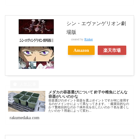
シン・エヴァンゲリオン劇
場版
created by
Rinker
Amazon
楽天市場
メダカの容器選びについて 針子や稚魚にどんな
容器がいいのかな
容器選びのポイント容器を選ぶポイントですが何に使用す
るのがメインかによって異なってきます。・鑑賞目的なの
か？繁殖目的なのか？体外光を出したいのか？色を濃くし
たいのか？用途によって変わ...
rakumedaka.com