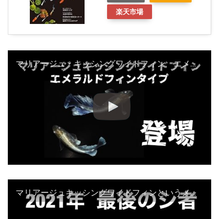
楽天市場
マリアージュ・キッシングワイドフィン エメラルドフィンタイプ 垂水氏の最新品種 @楽めだか どこまで進化？
マリアージュキッシングワイドフィンというメダカとは？@楽めだか【rakumedaka】aquarium ch