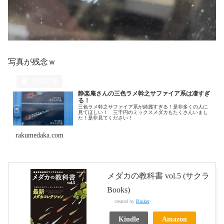
写真が残念ｗ
静楽庵さんの三色ラメ幹之サファイア系は凄すぎ
る！
三色ラメ幹之サファイア系が綺麗すぎる！是非多くの人に
見てほしい！ 三千円のミックスメダカもたくさんいまし
た！是非見てください！
rakumedaka.com
メダカの教科書 vol.5 (サクラ
Books)
created by
Rinker
Kindle
Amazon