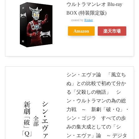
ウルトラマンレオ Blu-ray
BOX (特装限定版)
created by
Rinker
Amazon
楽天市場
シン・エヴァ論 「風立ち
ぬ」との比較で初めて分か
る「父殺しの物語」 シ
ン・ウルトラマンの為の総
力戦 ～ 新劇「破・Q」・
シン・ゴジラ すべての歩
みの集大成としての「シ
ン・エヴァ」論 ～ デジタ