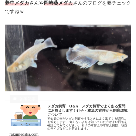
夢中メダカ
さんや
岡崎葵メダカ
さんのブログを要チェック
ですねｗ
メダカ飼育 Q＆A メダカ飼育でよくある質問
にお答えします！針子・稚魚の管理から飼育環境
について
初心者の方がメダカ飼育をするときによく出てくる疑問に
お答えします。 知らないよりは知っていた方がよい回答を
確認してみてください。 針子の水替えや水替え回数、容器
のサイズなどにお答えします。
rakumedaka.com