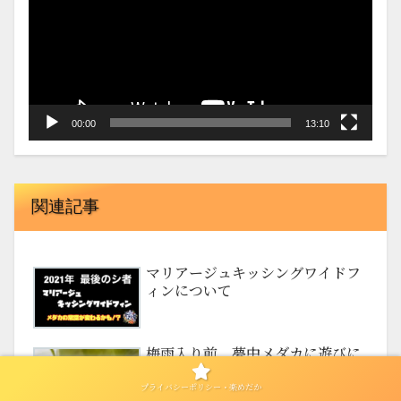
レ
ー
ヤ
ー
00:00
13:10
関連記事
マリアージュキッシングワイドフ
ィンについて
梅雨入り前、夢中メダカに遊びに
行ってきました！ 頂上（てっぺ
ん）紅白を見てきました！
プライバシーポリシー・楽めだか