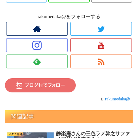
rakumedaka@をフォローする
rakumedaka@
関連記事
静楽庵さんの三色ラメ幹之サファ
メダカ品種