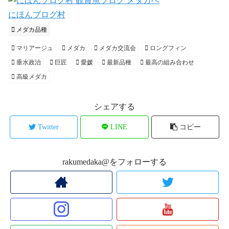
にほんブログ村
メダカ品種
マリアージュ
メダカ
メダカ交流会
ロングフィン
垂水政治
巨匠
愛媛
最新品種
最高の組み合わせ
高級メダカ
シェアする
Twitter
LINE
コピー
rakumedaka@をフォローする