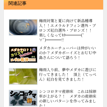
関連記事
梅雨対策と夏に向けて新品種導
入！！エメラルドフィン選外・ブ
ロンズ紅白選外・ブロンズ！！
楽しくなってｷﾀ━━━━(ﾟ
∀ﾟ)━━━━!!
メダカユーチューバーは仲がいい
のか？メダカボーイズとおＵＵ中
島さんについて語ろう！
梅雨入り前、夢中メダカに遊びに
行ってきました！ 頂上（てっぺ
ん）紅白を見てきました！
シンコロタマ産卵床 これは採卵
率が上がる？！ メダカの産卵床
の新しいパターンを作ってみまし
た！