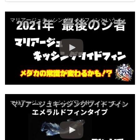
マリアージュキッシングワイドフィンというメダカとは？@楽めだか【rakumedaka】aquarium ch
マリアージュ・キッシングワイドフィン エメラルドフィンタイプ 垂水氏の最新品種 @楽めだか どこまで進化？