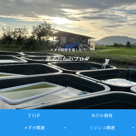
メダカ飼育を楽しむ！
楽めだかのブログ
ＴＯＰ
めだか飼育
メダカ関連
ミジンコ関連