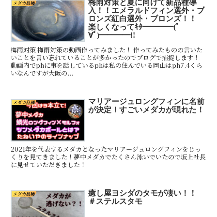
梅雨対策と夏に向けて新品種導
メダカ品種
入！！エメラルドフィン選外・ブ
ロンズ紅白選外・ブロンズ！！
楽しくなってｷﾀ━━━━(ﾟ
∀ﾟ)━━━━!!
梅雨対策 梅雨対策の動画作ってみました！ 作ってみたものの言いた
いことを言い忘れていることが多かったのでブログで捕捉します！
動画内でphに事を話しているphは私の住んでいる岡山はph7.4くら
いなんですが大阪の...
マリアージュロングフィンに名前
メダカ品種
が決定！すごいメダカが現れた！
2021年を代表するメダカとなったマリアージュロングフィンをじっ
くりを見てきました！夢中メダカでたくさん泳いでいたので坂上社長
に見せていただきました！
癒し屋ヨシダのタモが凄い！！
メダカ品種
＃ステルスタモ