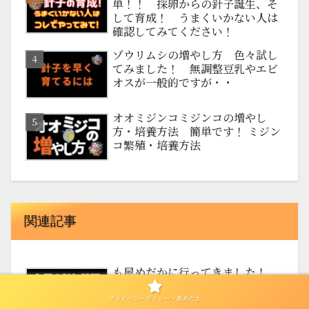
単！！ 採卵からの針子誕生、そ
して育成！ うまくいかない人は
確認してみてください！
ゾウリムシの増やし方 色々試し
てみました！ 無調整豆乳やエビ
オスが一般的ですが・・
オオミジンコミジンコの増やし
方・培養方法 簡単です！ ミジン
コ繁殖・培養方法
関連記事
も屋めだかに行ってきました！
＃も屋めだか ＃三色RT
プライバシーポリシー・楽めだか