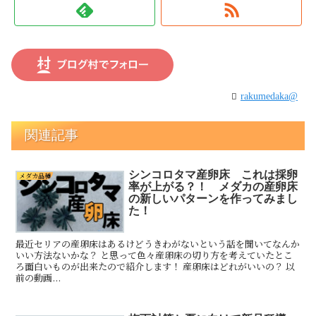
rakumedaka@
関連記事
シンコロタマ産卵床 これは採卵
メダカ品種
率が上がる？！ メダカの産卵床
の新しいパターンを作ってみまし
た！
最近セリアの産卵床はあるけどうきわがないという話を聞いてなんか
いい方法ないかな？ と思って色々産卵床の切り方を考えていたとこ
ろ面白いものが出来たので紹介します！ 産卵床はどれがいいの？ 以
前の動画...