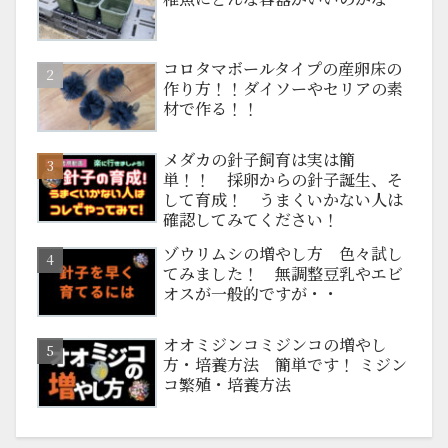
コロタマボールタイプの産卵床の
作り方！！ダイソーやセリアの素
材で作る！！
メダカの針子飼育は実は簡
単！！ 採卵からの針子誕生、そ
して育成！ うまくいかない人は
確認してみてください！
ゾウリムシの増やし方 色々試し
てみました！ 無調整豆乳やエビ
オスが一般的ですが・・
オオミジンコミジンコの増やし
方・培養方法 簡単です！ ミジン
コ繁殖・培養方法