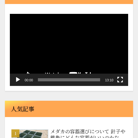
動
画
プ
レ
ー
ヤ
ー
00:00
13:10
人気記事
メダカの容器選びについて 針子や
稚魚にどんな容器がいいのかな