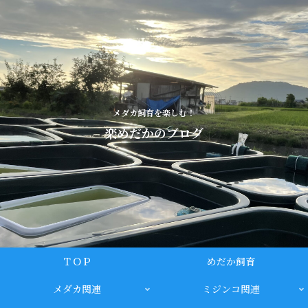
メダカ飼育を楽しむ！
楽めだかのブログ
ＴＯＰ
めだか飼育
メダカ関連
ミジンコ関連