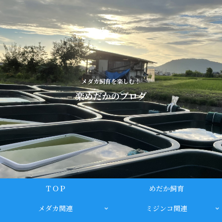
メダカ飼育を楽しむ！
楽めだかのブログ
ＴＯＰ
めだか飼育
メダカ関連
ミジンコ関連