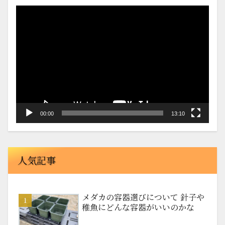
動
画
プ
レ
ー
ヤ
ー
00:00
13:10
人気記事
メダカの容器選びについて 針子や
稚魚にどんな容器がいいのかな