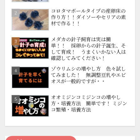
コロタマボールタイプの産卵床の
作り方！！ダイソーやセリアの素
材で作る！！
メダカの針子飼育は実は簡
単！！ 採卵からの針子誕生、そ
して育成！ うまくいかない人は
確認してみてください！
ゾウリムシの増やし方 色々試し
てみました！ 無調整豆乳やエビ
オスが一般的ですが・・
オオミジンコミジンコの増やし
方・培養方法 簡単です！ ミジン
コ繁殖・培養方法