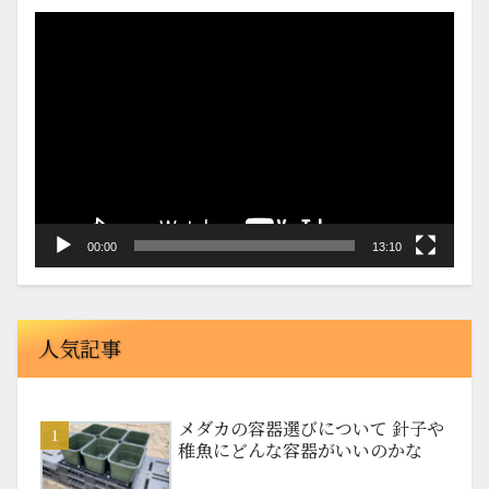
動
画
プ
レ
ー
ヤ
ー
00:00
13:10
人気記事
メダカの容器選びについて 針子や
稚魚にどんな容器がいいのかな