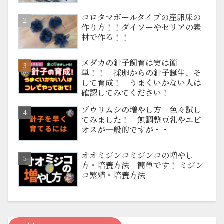
コロタマボールタイプの産卵床の
作り方！！ダイソーやセリアの素
材で作る！！
メダカの針子飼育は実は簡
単！！ 採卵からの針子誕生、そ
して育成！ うまくいかない人は
確認してみてください！
ゾウリムシの増やし方 色々試し
てみました！ 無調整豆乳やエビ
オスが一般的ですが・・
オオミジンコミジンコの増やし
方・培養方法 簡単です！ ミジン
コ繁殖・培養方法