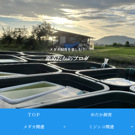
メダカ飼育を楽しむ！
楽めだかのブログ
ＴＯＰ
めだか飼育
メダカ関連
ミジンコ関連