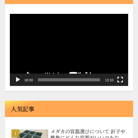
動
画
プ
レ
ー
ヤ
ー
00:00
13:10
人気記事
メダカの容器選びについて 針子や
稚魚にどんな容器がいいのかな