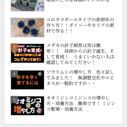
コロタマボールタイプの産卵床の
作り方！！ダイソーやセリアの素
材で作る！！
メダカの針子飼育は実は簡
単！！ 採卵からの針子誕生、そ
して育成！ うまくいかない人は
確認してみてください！
ゾウリムシの増やし方 色々試し
てみました！ 無調整豆乳やエビ
オスが一般的ですが・・
オオミジンコミジンコの増やし
方・培養方法 簡単です！ ミジン
コ繁殖・培養方法