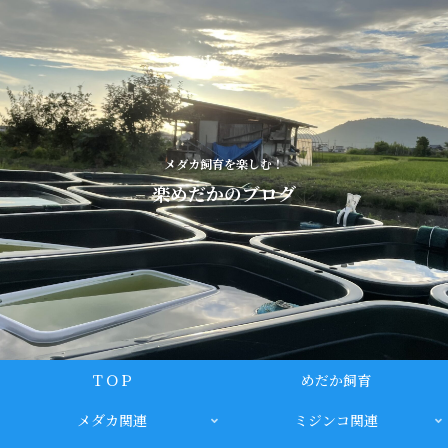
メダカ飼育を楽しむ！
楽めだかのブログ
ＴＯＰ
めだか飼育
メダカ関連
ミジンコ関連