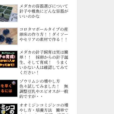
メダカの容器選びについて
針子や稚魚にどんな容器が
いいのかな
コロタマボールタイプの産
卵床の作り方！！ダイソー
やセリアの素材で作る！！
メダカの針子飼育は実は簡
単！！ 採卵からの針子誕
生、そして育成！ うまく
いかない人は確認してみて
ください！
ゾウリムシの増やし方
色々試してみました！ 無
調整豆乳やエビオスが一般
的ですが・・
オオミジンコミジンコの増
やし方・培養方法 簡単で