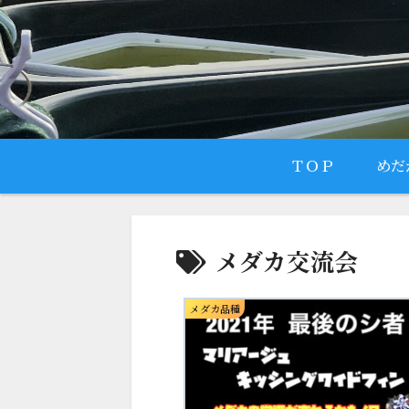
ＴＯＰ
めだ
メダカ交流会
メダカ品種