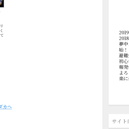
ド
リ
く
20
めて
20
夢中
始！
避難
初心
報発
よろ
楽に