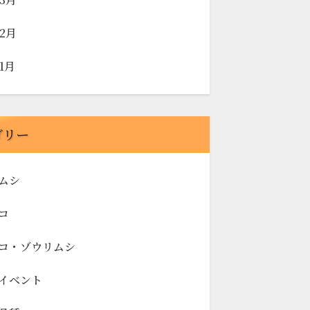
年2月
年1月
ゴリー
ムシ
コ
コ・ゾウリムシ
イベント