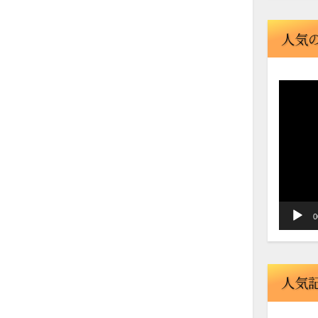
人気
動
画
プ
レ
ー
ヤ
ー
0
人気