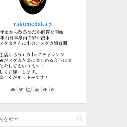
rakumedaka@
19年夏から改良めだか飼育を開始
18年西日本豪雨で家が浸水
メダカさんに出会いメダカ飼育開
生活からYouTubeにチャレンジ
者がメダカを楽に楽しめるように情
信をしてまいります！
しくお願いします。
楽しくがモットーです！