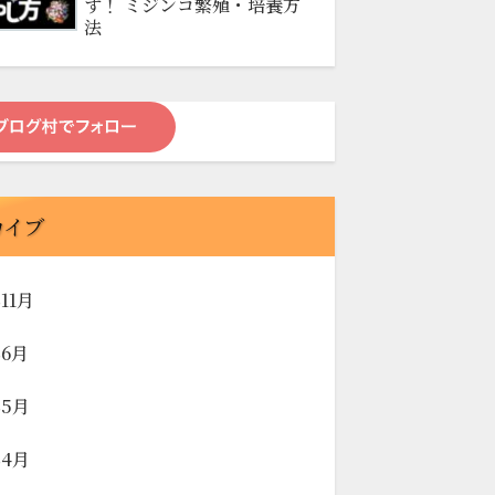
す！ ミジンコ繁殖・培養方
法
カイブ
年11月
年6月
年5月
年4月