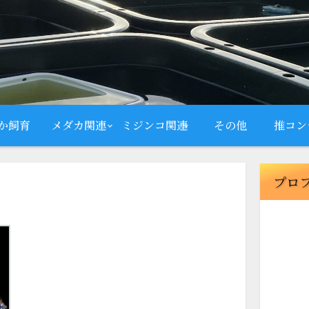
か飼育
メダカ関連
ミジンコ関連
その他
推コン
プロ