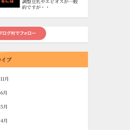
調整豆乳やエビオスが一般
的ですが・・
カイブ
年11月
年6月
年5月
年4月