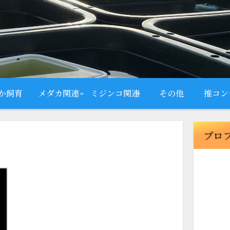
か飼育
メダカ関連
ミジンコ関連
その他
推コン
プロ