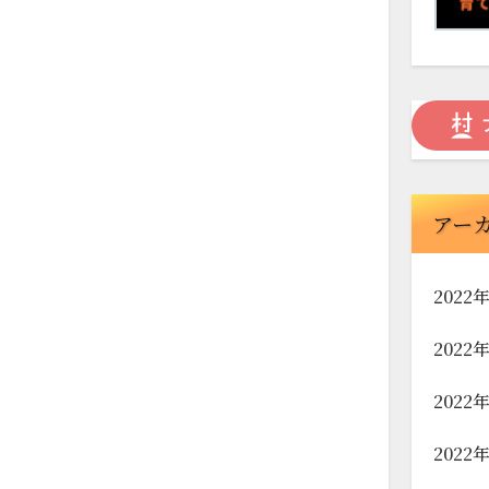
アー
2022
2022
2022
2022