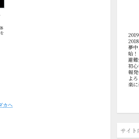
し
！
体
認を
20
20
夢中
始！
避難
初心
報発
よろ
楽に