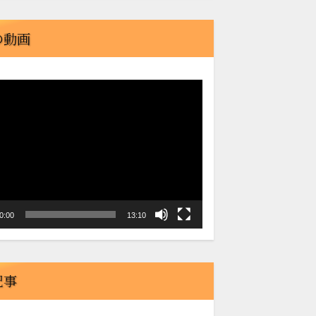
の動画
0:00
13:10
記事