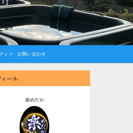
テンツ
お問い合わせ
フィール
楽めだか