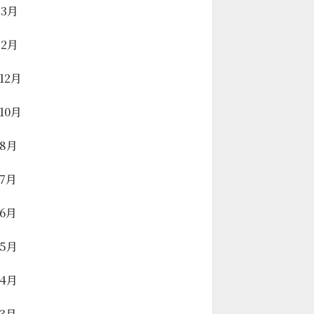
年3月
年2月
年12月
年10月
年8月
年7月
年6月
年5月
年4月
年3月