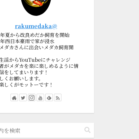
rakumedaka@
19年夏から改良めだか飼育を開始
18年西日本豪雨で家が浸水
メダカさんに出会いメダカ飼育開
生活からYouTubeにチャレンジ
者がメダカを楽に楽しめるように情
信をしてまいります！
しくお願いします。
楽しくがモットーです！