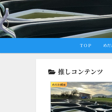
ＴＯＰ
めだ
推しコンテンツ
めだか飼育