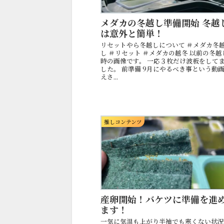
メダカの冬越し準備開始 冬越
は意外と簡単！
リセットやら冬越しについて ＃メダカ冬
し ＃リセット ＃メダカの越冬 以前の冬越
時の画像です。 一応３枚だけ波板をして
した。 前準備 9月にやるべき事という動
えさ...
推しコンテンツ
産卵開始！バケツに準備を進
ます！
一気に気温も上がり半袖でも寒くない状