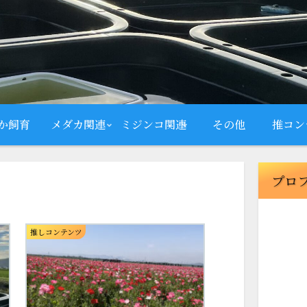
か飼育
メダカ関連
ミジンコ関連
その他
推コン
プロ
推しコンテンツ