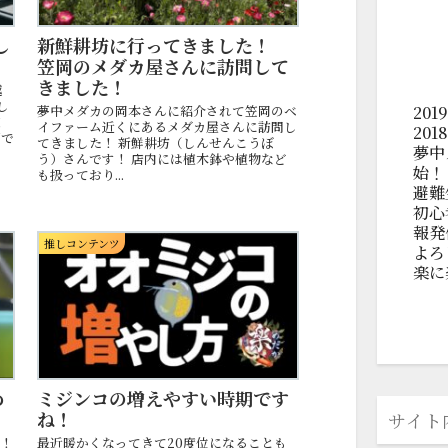
し
新鮮耕坊に行ってきました！
笠岡のメダカ屋さんに訪問して
きました！
越
し
20
夢中メダカの岡本さんに紹介されて笠岡のベ
ま
イファーム近くにあるメダカ屋さんに訪問し
20
画で
てきました！ 新鮮耕坊（しんせんこうぼ
夢中
う）さんです！ 店内には植木鉢や植物など
始！
も扱っており...
避難
初心
報発
推しコンテンツ
よろ
楽に
め
ミジンコの増えやすい時期です
ね！
況！
最近暖かくなってきて20度位になることも