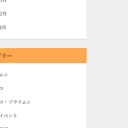
年2月
年1月
ゴリー
ムシ
コ
コ・ゾウリムシ
イベント