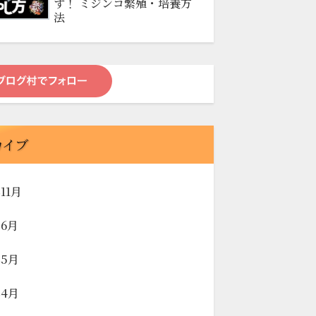
す！ ミジンコ繁殖・培養方
法
カイブ
年11月
年6月
年5月
年4月