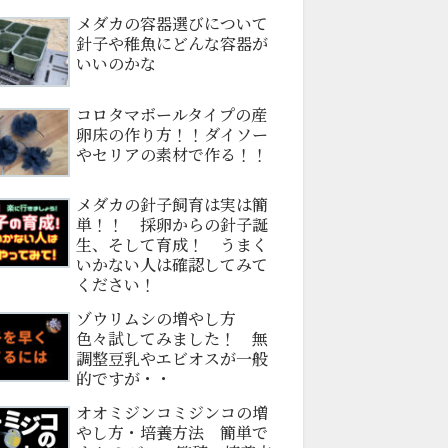
メダカの容器選びについて
針子や稚魚にどんな容器が
いいのかな
コロタマボールタイプの産
卵床の作り方！！ダイソー
やセリアの素材で作る！！
メダカの針子飼育は実は簡
単！！ 採卵からの針子誕
生、そして育成！ うまく
いかない人は確認してみて
ください！
ゾウリムシの増やし方
色々試してみました！ 無
調整豆乳やエビオスが一般
的ですが・・
オオミジンコミジンコの増
やし方・培養方法 簡単で