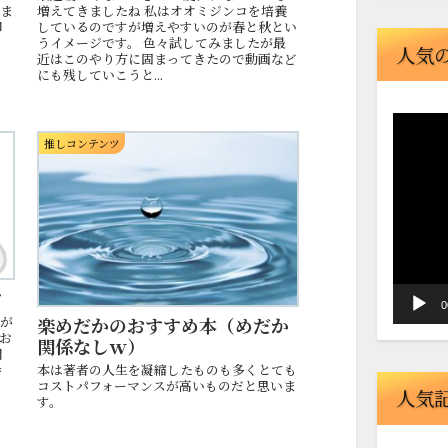
とま
増えてきましたね 私はオオミジンコを培養
卵
しているのですが増えやすいのが春と秋とい
く
うイメージです。 色々試してみましたが最
人気
近はこのやり方に固まってきたので動画など
にも残していこうと...
動
推しコンテンツ
画
プ
レ
ー
ヤ
ー
ツ
0
楽めだかのおすすめ本（めだか
私が
お
関係なしｗ）
間
本は著者の人生を凝縮したものも多くとても
参
コストパフォーマンスが高いものだと思いま
人気
す。